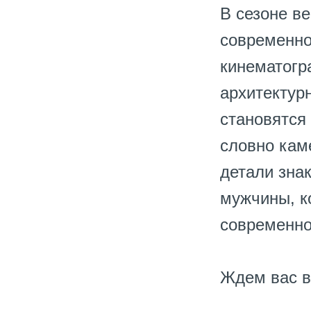
В сезоне в
современно
кинематогр
архитектур
становятся
словно кам
детали зна
мужчины, к
современно
Ждем вас 