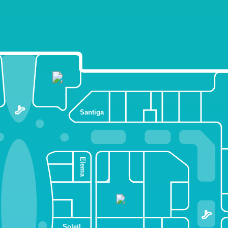
Santiga
Elema
Soleil