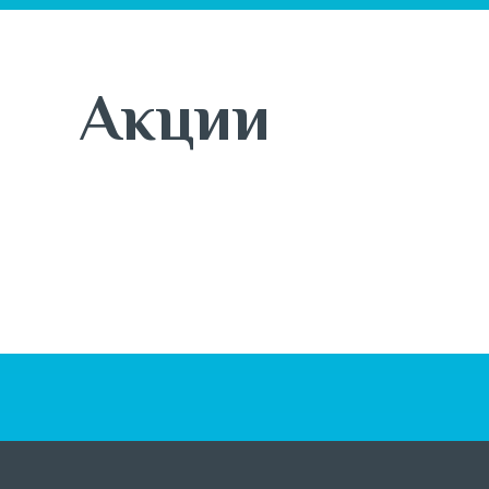
Акции
5 августа - 30 сентября
Tribuna объявляет старт
Tribuna