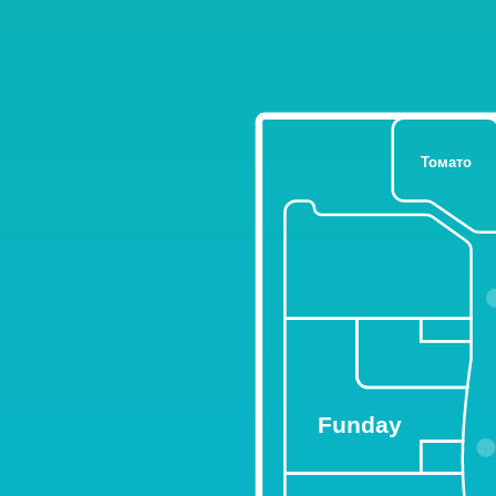
Томато
Funday