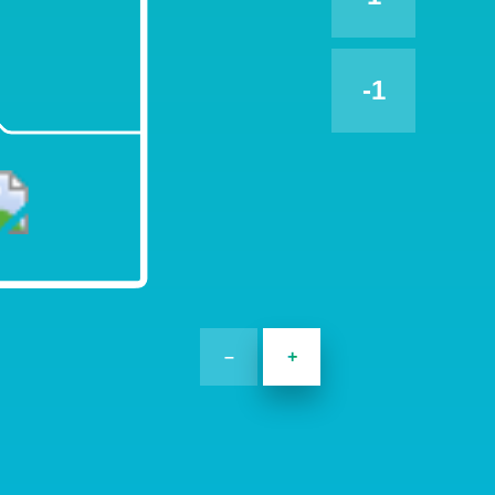
-1
–
+