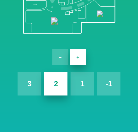
Kari
–
+
3
2
1
-1