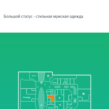
Большой статус - стильная мужская одежда
Томато
Santiga
Elema
Funday
Soleil
Acoola