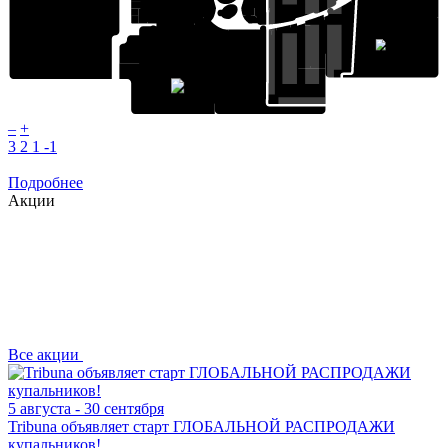
Lexmer
Kari
Киномакс
Зоомагазин
Love Republic
Сканди
парк
Снежная королева
–
+
3
2
1
-1
Подробнее
Акции
Все
акции
5 августа - 30 сентября
Tribuna объявляет старт ГЛОБАЛЬНОЙ РАСПРОДАЖИ
купальников!