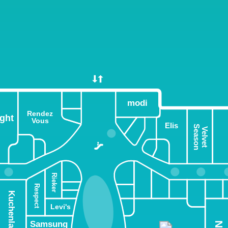
modi
Rendez
ight
Vous
Elis
Season
Velvet
Rieker
Respect
Kuchenland
Levi's
Samsung