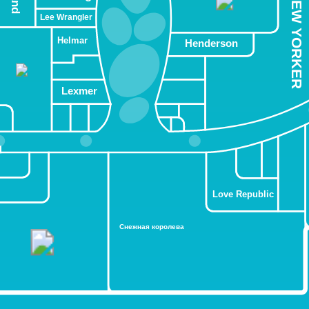
NEW YORKER
Lee Wrangler
Helmar
Henderson
Lexmer
Love Republic
Снежная королева