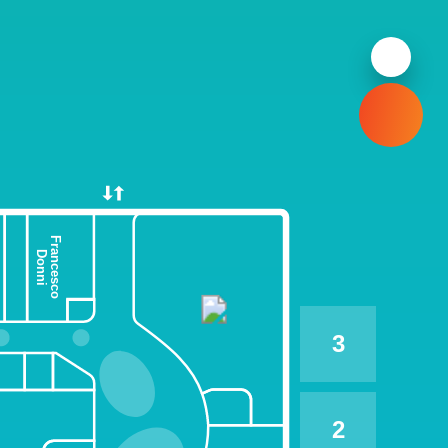
Francesco
Donni
3
2