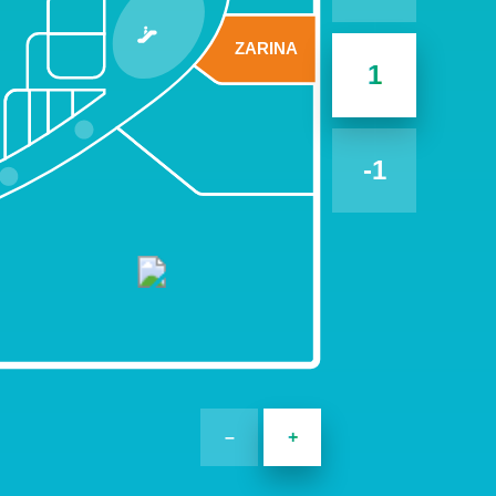
ZARINA
1
-1
–
+