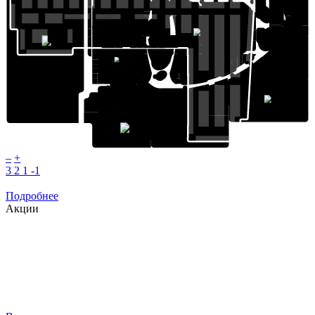
Rieker
Котофей
Elema
Respect
Lazurit
Kuchenland
Читай город
Levi's
Наследник
Funday
Выжанова
Ormatek
Samsung
NEW YORKER
Lee Wrangler
Dodo
Soleil
pizza
ZARINA
Haier
Askona
Леонардо
Helmar
Henderson
Acoola
Lexmer
Kari
Киномакс
Зоомагазин
Love Republic
Сканди
парк
Снежная королева
–
+
3
2
1
-1
Подробнее
Акции