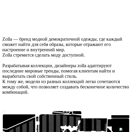
Zolla — бренд модной демократичной одежды, где каждый
сможет найти для себя образы, которые отражают его
настроение и внутренний мир.
Zolla стремится сделать моду доступной.
Разрабатывая коллекции, дизайнеры zolla адаптируют
последние мировые тренды, помогая клиентам найти и
выработать свой собственный стиль.
К тому же, модели из разных коллекций легко сочетаются
между собой, что позволяет создавать бесконечное количество
комбинаций.
цепевязальный завод
льшой статус
MILE ZONE
рт Подиум
MilaVitsa
Черника
Bogache
Милорд
Батутный
парк
Томато
Пружина
modi
Rendez
Sunlight
Gulliver
Vous
Elis
Francesco
Season
Velvet
Donni
Santiga
Arsenio
pizza