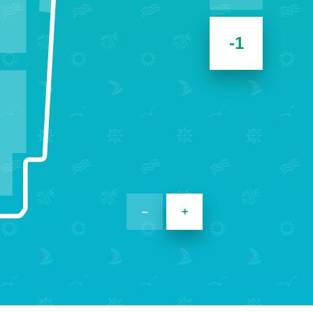
-1
–
+